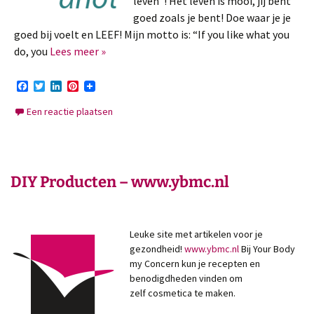
leven”! Het leven is mooi, jij bent
goed zoals je bent! Doe waar je je
goed bij voelt en LEEF! Mijn motto is: “If you like what you
do, you
Lees meer »
Facebook
Twitter
LinkedIn
Pinterest
Een reactie plaatsen
DIY Producten – www.ybmc.nl
Leuke site met artikelen voor je
gezondheid!
www.ybmc.nl
Bij Your Body
my Concern kun je recepten en
benodigdheden vinden om
zelf cosmetica te maken.