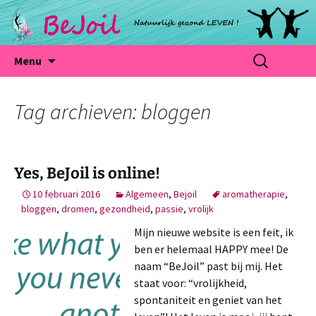
Natuurlijk gezond LEVEN!
Ga
Zoeken
Bejoil
Menu
naar
naar:
de
inhoud
Tag archieven: bloggen
Yes, BeJoil is online!
10 februari 2016
Algemeen
,
Bejoil
aromatherapie
,
bloggen
,
dromen
,
gezondheid
,
passie
,
vrolijk
Mijn nieuwe website is een feit, ik
ben er helemaal HAPPY mee! De
naam “BeJoil” past bij mij. Het
staat voor: “vrolijkheid,
spontaniteit en geniet van het